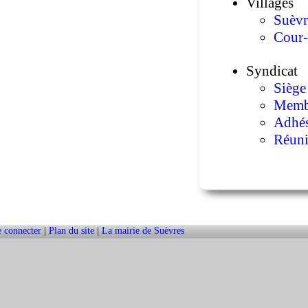
Villages
Suèvr
Cour-
Syndicat
Siège
Memb
Adhé
Réun
Randonné
A pie
A vél
e connecter
|
Plan du site
|
La mairie de Suèvres
Hébergem
Resta
Gites
Chamb